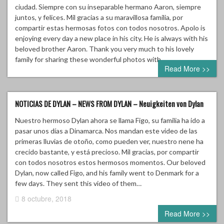
ciudad. Siempre con su inseparable hermano Aaron, siempre
juntos, y felices. Mil gracias a su maravillosa familia, por
compartir estas hermosas fotos con todos nosotros. Apolo is
enjoying every day a new place in his city. He is always with his
beloved brother Aaron. Thank you very much to his lovely
family for sharing these wonderful photos with…
Read More >>
NOTICIAS DE DYLAN – NEWS FROM DYLAN – Neuigkeiten von Dylan
Nuestro hermoso Dylan ahora se llama Figo, su familia ha ido a
pasar unos días a Dinamarca. Nos mandan este video de las
primeras lluvias de otoño, como pueden ver, nuestro nene ha
crecido bastante, y está precioso. Mil gracias, por compartir
con todos nosotros estos hermosos momentos. Our beloved
Dylan, now called Figo, and his family went to Denmark for a
few days. They sent this video of them…
8 octubre, 2018
0 comment
Read More >>