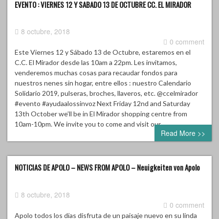
EVENTO : VIERNES 12 Y SABADO 13 DE OCTUBRE CC. EL MIRADOR
8 octubre, 2018
0 comment
Este Viernes 12 y Sábado 13 de Octubre, estaremos en el
C.C. El Mirador desde las 10am a 22pm. Les invitamos,
venderemos muchas cosas para recaudar fondos para
nuestros nenes sin hogar, entre ellos : nuestro Calendario
Solidario 2019, pulseras, broches, llaveros, etc. @ccelmirador
#evento #ayudaalossinvoz Next Friday 12nd and Saturday
13th October we’ll be in El Mirador shopping centre from
10am-10pm. We invite you to come and visit our…
Read More >>
NOTICIAS DE APOLO – NEWS FROM APOLO – Neuigkeiten von Apolo
8 octubre, 2018
0 comment
Apolo todos los días disfruta de un paisaje nuevo en su linda