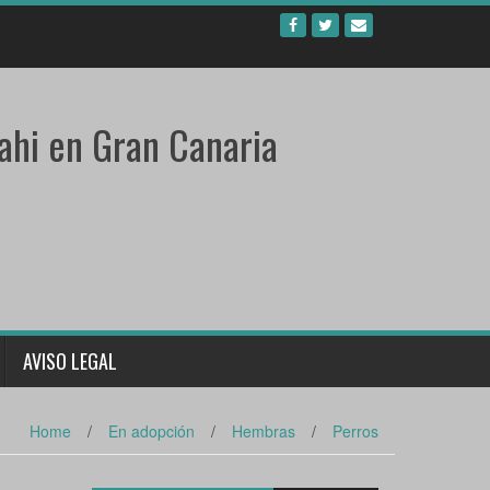
ahi en Gran Canaria
AVISO LEGAL
Home
/
En adopción
/
Hembras
/
Perros