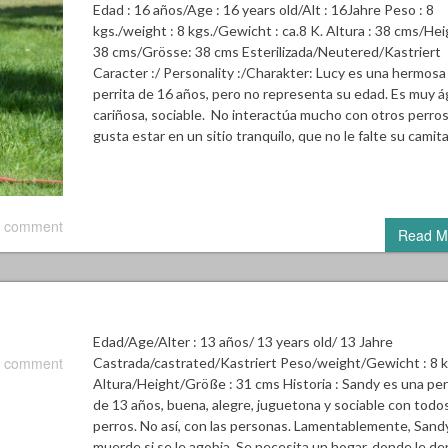
Edad : 16 años/Age : 16 years old/Alt : 16Jahre Peso : 8
kgs./weight : 8 kgs./Gewicht : ca.8 K. Altura : 38 cms/Hei
38 cms/Grösse: 38 cms Esterilizada/Neutered/Kastriert
Caracter :/ Personality :/Charakter: Lucy es una hermosa
perrita de 16 años, pero no representa su edad. Es muy ág
cariñosa, sociable. No interactúa mucho con otros perros,
gusta estar en un sitio tranquilo, que no le falte su camit
 comment
Read M
Edad/Age/Alter : 13 años/ 13 years old/ 13 Jahre
 comment
Castrada/castrated/Kastriert Peso/weight/Gewicht : 8 k
Altura/Height/Größe : 31 cms Historia : Sandy es una per
de 13 años, buena, alegre, juguetona y sociable con todos
perros. No así, con las personas. Lamentablemente, Sand
muerde si se le agobia. Se necesita un hogar, donde le de