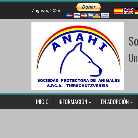
Skip
to
7 agosto, 2026
content
So
Un
INICIO
INFORMACIÓN
EN ADOPCIÓN