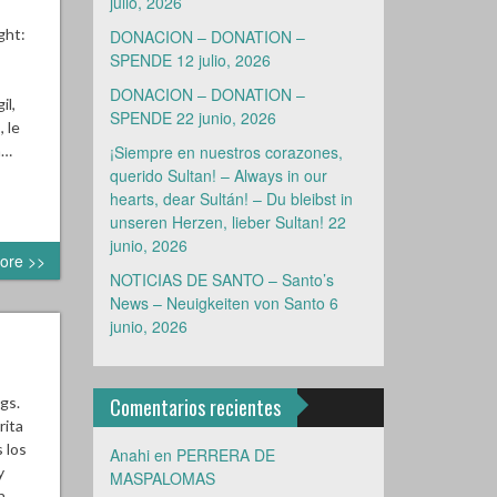
julio, 2026
ght:
DONACION – DONATION –
SPENDE
12 julio, 2026
DONACION – DONATION –
il,
SPENDE
22 junio, 2026
 le
a…
¡Siempre en nuestros corazones,
querido Sultan! – Always in our
hearts, dear Sultán! – Du bleibst in
unseren Herzen, lieber Sultan!
22
junio, 2026
ore >>
NOTICIAS DE SANTO – Santo’s
News – Neuigkeiten von Santo
6
junio, 2026
gs.
Comentarios recientes
rita
 los
Anahi
en
PERRERA DE
y
MASPALOMAS
n