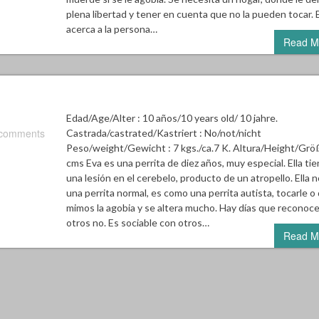
plena libertad y tener en cuenta que no la pueden tocar. E
acerca a la persona…
Read M
Edad/Age/Alter : 10 años/10 years old/ 10 jahre.
 comments
Castrada/castrated/Kastriert : No/not/nicht
Peso/weight/Gewicht : 7 kgs./ca.7 K. Altura/Height/Größ
cms Eva es una perrita de diez años, muy especial. Ella ti
una lesión en el cerebelo, producto de un atropello. Ella n
una perrita normal, es como una perrita autista, tocarle o 
mimos la agobia y se altera mucho. Hay días que reconoce
otros no. Es sociable con otros…
Read M