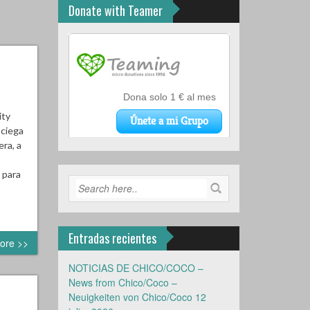
Donate with Teamer
ity
 ciega
ra, a
 para
Entradas recientes
ore >>
NOTICIAS DE CHICO/COCO –
News from Chico/Coco –
Neuigkeiten von Chico/Coco
12