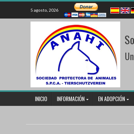
Skip
to
5 agosto, 2026
content
So
Un
INICIO
INFORMACIÓN
EN ADOPCIÓN