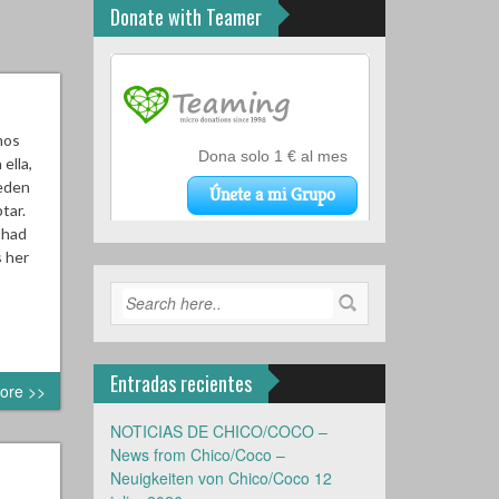
Donate with Teamer
mos
ella,
ueden
tar.
 had
s her
Entradas recientes
ore >>
NOTICIAS DE CHICO/COCO –
News from Chico/Coco –
Neuigkeiten von Chico/Coco
12