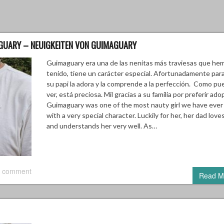
GUARY – NEUIGKEITEN VON GUIMAGUARY
Guimaguary era una de las nenitas más traviesas que he
tenido, tiene un carácter especial. Afortunadamente para 
su papi la adora y la comprende a la perfección. Como p
ver, está preciosa. Mil gracias a su familia por preferir adop
Guimaguary was one of the most nauty girl we have ever
with a very special character. Luckily for her, her dad love
and understands her very well. As…
 comment
Read M