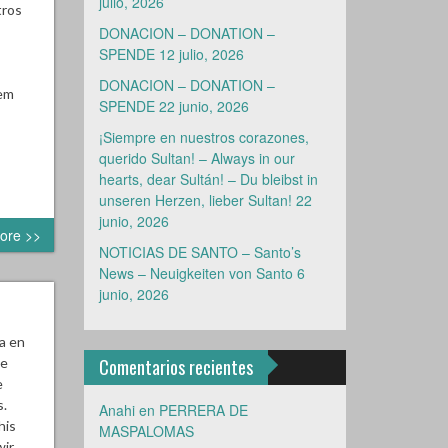
julio, 2026
tros
DONACION – DONATION –
SPENDE
12 julio, 2026
DONACION – DONATION –
zem
SPENDE
22 junio, 2026
¡Siempre en nuestros corazones,
querido Sultan! – Always in our
hearts, dear Sultán! – Du bleibst in
unseren Herzen, lieber Sultan!
22
junio, 2026
ore >>
NOTICIAS DE SANTO – Santo’s
News – Neuigkeiten von Santo
6
junio, 2026
a en
ue
Comentarios recientes
e
s.
Anahi
en
PERRERA DE
his
MASPALOMAS
wir