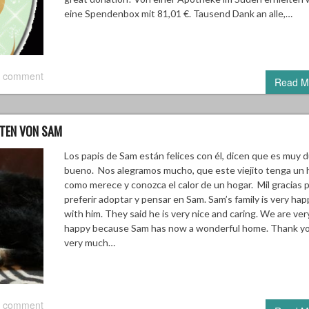
eine Spendenbox mit 81,01 €. Tausend Dank an alle,…
 comment
Read M
ITEN VON SAM
Los papis de Sam están felices con él, dicen que es muy d
bueno. Nos alegramos mucho, que este viejito tenga un 
como merece y conozca el calor de un hogar. Mil gracias 
preferir adoptar y pensar en Sam. Sam’s family is very hap
with him. They said he is very nice and caring. We are ver
happy because Sam has now a wonderful home. Thank y
very much…
 comment