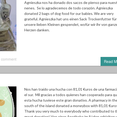
Agnieszka nos ha donado dos sacos de pienso para nues
nenes. Se lo agradecemos de todo corazón. Agnieszka
donated 2 bags of dog food for our babies. We are very
grateful. Agnieszka hat uns einen Sack Trockenfutter für
unsere lieben Kleinen gespendet, wofür wir ihr von gan
Herzen danken.
 comment
Read M
Nos han traído una hucha con 81,01 €uros de una farmaci
el sur. Mil gracias a todos quienes han cooperado para q
esta hucha tuviese este gran donativo. A pharmacy in th
south of the island donated a moneybox with 81,01 €uro
Thank you very much to everybody who contributed to t
great donation! Von einer Apotheke im Süden erhielten 