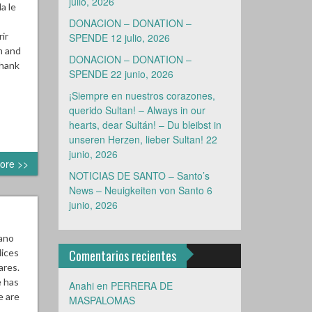
julio, 2026
a le
DONACION – DONATION –
ir
SPENDE
12 julio, 2026
m and
DONACION – DONATION –
Thank
SPENDE
22 junio, 2026
¡Siempre en nuestros corazones,
querido Sultan! – Always in our
hearts, dear Sultán! – Du bleibst in
unseren Herzen, lieber Sultan!
22
junio, 2026
ore >>
NOTICIAS DE SANTO – Santo’s
News – Neuigkeiten von Santo
6
junio, 2026
mano
lices
Comentarios recientes
ares.
e has
Anahi
en
PERRERA DE
e are
MASPALOMAS