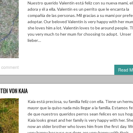
Nuestro querido Valentín está feliz con su nueva mami, ell
adora y él a ella. Valentín es un perrito que le encanta la
compañía de las personas. Mil gracias a su mami por prefer
adoptar. Our beloved Valentin is very happy with her mu
she loves him a lot. Valentin loves to be around people. 
you very much to her mum for choosing to adopt. Unser
lieber…
 comment
Read M
ITEN VON KAIA
Kaia está preciosa, su familia feliz con ella. Tiene un her
mayor que la quiso nada más llegar a la familia. Estamos fe
de que nuestros queridos perros sean felices en sus hog
Kaia looks great and her family is very happy with her. Sh
now an older brother who loves him from the first day. W
very happy because our dogs are very happy with their