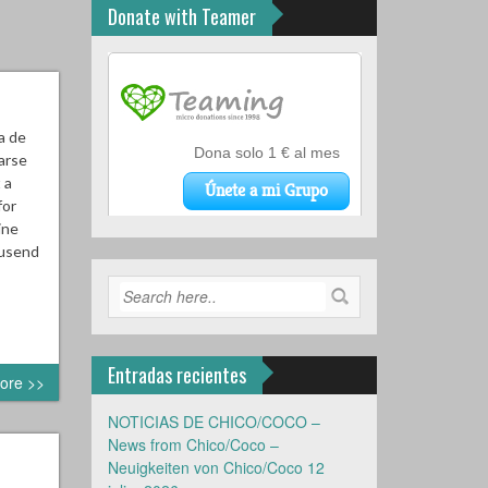
Donate with Teamer
a de
arse
 a
for
ine
ausend
Entradas recientes
ore >>
NOTICIAS DE CHICO/COCO –
News from Chico/Coco –
Neuigkeiten von Chico/Coco
12