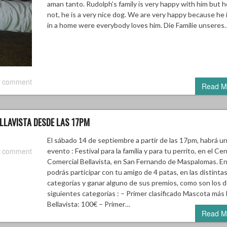
aman tanto. Rudolph’s family is very happy with him but 
not, he is a very nice dog. We are very happy because he
in a home were everybody loves him. Die Familie unseres
 comment
Read M
ELLAVISTA DESDE LAS 17PM
El sábado 14 de septiembre a partir de las 17pm, habrá u
 comment
evento : Festival para la familia y para tu perrito, en el Ce
Comercial Bellavista, en San Fernando de Maspalomas. En 
podrás participar con tu amigo de 4 patas, en las distinta
categorías y ganar alguno de sus premios, como son los d
siguientes categorías : – Primer clasificado Mascota más 
Bellavista: 100€ – Primer…
Read M