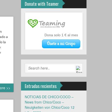
Donate with Teamer
un
tado a
o la
e
r
Entradas recientes
ore >>
NOTICIAS DE CHICO/COCO –
News from Chico/Coco –
Neuigkeiten von Chico/Coco
12