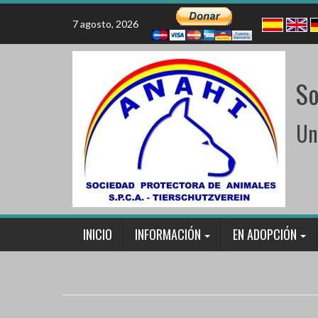
Skip
to
7 agosto, 2026
content
So
Un
INICIO
INFORMACIÓN
EN ADOPCIÓN