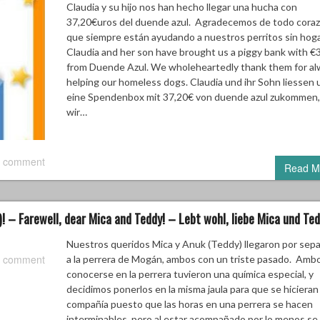
Claudia y su hijo nos han hecho llegar una hucha con
37,20€uros del duende azul. Agradecemos de todo coraz
que siempre están ayudando a nuestros perritos sin hoga
Claudia and her son have brought us a piggy bank with €
from Duende Azul. We wholeheartedly thank them for al
helping our homeless dogs. Claudia und ihr Sohn liessen 
eine Spendenbox mit 37,20€ von duende azul zukommen,
wir…
 comment
Read M
– Farewell, dear Mica and Teddy! – Lebt wohl, liebe Mica und Ted
Nuestros queridos Mica y Anuk (Teddy) llegaron por sep
 comment
a la perrera de Mogán, ambos con un triste pasado. Ambo
conocerse en la perrera tuvieron una química especial, y
decidimos ponerlos en la misma jaula para que se hicieran
compañía puesto que las horas en una perrera se hacen
interminables, pero al estar acompañado por lo menos se