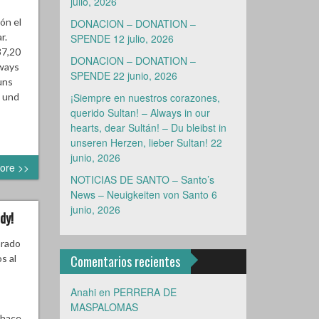
julio, 2026
ón el
DONACION – DONATION –
r.
SPENDE
12 julio, 2026
37,20
DONACION – DONATION –
ways
SPENDE
22 junio, 2026
uns
 und
¡Siempre en nuestros corazones,
querido Sultan! – Always in our
hearts, dear Sultán! – Du bleibst in
unseren Herzen, lieber Sultan!
22
junio, 2026
ore >>
NOTICIAS DE SANTO – Santo’s
News – Neuigkeiten von Santo
6
junio, 2026
dy!
arado
s al
Comentarios recientes
Anahi
en
PERRERA DE
MASPALOMAS
 hace