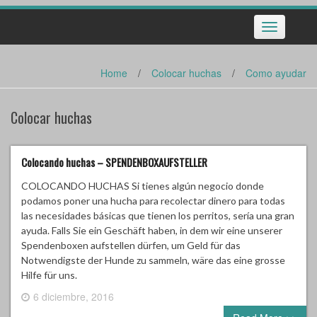
Toggle
navigation
Home
/
Colocar huchas
/
Como ayudar
Colocar huchas
Colocando huchas – SPENDENBOXAUFSTELLER
COLOCANDO HUCHAS Si tienes algún negocio donde
podamos poner una hucha para recolectar dinero para todas
las necesidades básicas que tienen los perritos, sería una gran
ayuda. Falls Sie ein Geschäft haben, in dem wir eine unserer
Spendenboxen aufstellen dürfen, um Geld für das
Notwendigste der Hunde zu sammeln, wäre das eine grosse
Hilfe für uns.
6 diciembre, 2016
0 comment