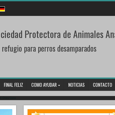
ciedad Protectora de Animales An
 refugio para perros desamparados
 – News from Chico/Coco – Neui
 la enorme pérdida vivida el año pasado. Ambos intentan sobrellevar dentro de lo q
FINAL FELIZ
COMO AYUDAR
NOTICIAS
CONTACTO
osible. Duermen juntitos haciéndose mutua compañía, ¡les mandamos muchos cariños