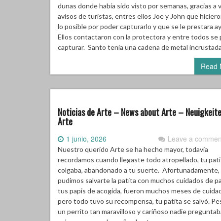
dunas donde había sido visto por semanas, gracias a v
avisos de turistas, entres ellos Joe y John que hicier
lo posible por poder capturarlo y que se le prestara a
Ellos contactaron con la protectora y entre todos se
capturar. Santo tenía una cadena de metal incrustad
Read 
Noticias de Arte – News about Arte – Neuigkeit
Arte
1 junio, 2026
Leave a commen
Nuestro querido Arte se ha hecho mayor, todavía
recordamos cuando llegaste todo atropellado, tu pati
colgaba, abandonado a tu suerte. Afortunadamente,
pudimos salvarte la patita con muchos cuidados de p
tus papis de acogida, fueron muchos meses de cuida
pero todo tuvo su recompensa, tu patita se salvó. Pe
un perrito tan maravilloso y cariñoso nadie preguntaba