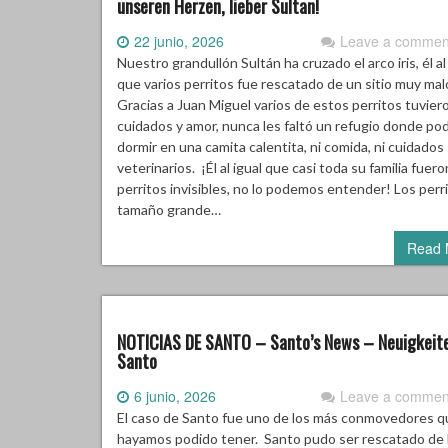
unseren Herzen, lieber Sultan!
22 junio, 2026
Leave a commen
Nuestro grandullón Sultán ha cruzado el arco iris, él al
que varios perritos fue rescatado de un sitio muy mal
Gracias a Juan Miguel varios de estos perritos tuvier
cuidados y amor, nunca les faltó un refugio donde po
dormir en una camita calentita, ni comida, ni cuidados
veterinarios. ¡Él al igual que casi toda su familia fuero
perritos invisibles, no lo podemos entender! Los perr
tamaño grande…
Read 
NOTICIAS DE SANTO – Santo’s News – Neuigkeit
Santo
6 junio, 2026
Leave a commen
El caso de Santo fue uno de los más conmovedores q
hayamos podido tener. Santo pudo ser rescatado de 