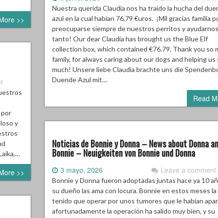
Nuestra querida Claudia nos ha traído la hucha del du
azul en la cual habían 76,79 €uros. ¡Mil gracias familia p
More >>
preocuparse siempre de nuestros perritos y ayudarno
tanto! Our dear Claudia has brought us the Blue Elf
collection box, which contained €76.79. Thank you so 
family, for always caring about our dogs and helping us
much! Unsere liebe Claudia brachte uns die Spendenb
Duende Azul mit…
t
uestros
Read M
 por
lloso y
estros
Noticias de Bonnie y Donna – News about Donna a
nd
Bonnie – Neuigkeiten von Bonnie und Donna
Laika,…
3 mayo, 2026
Leave a comment
More >>
Bonnie y Donna fueron adoptadas juntas hace ya 10 añ
su dueño las ama con locura. Bonnie en estos meses la
tenido que operar por unos tumores que le habían apar
afortunadamente la operación ha salido muy bien, y su