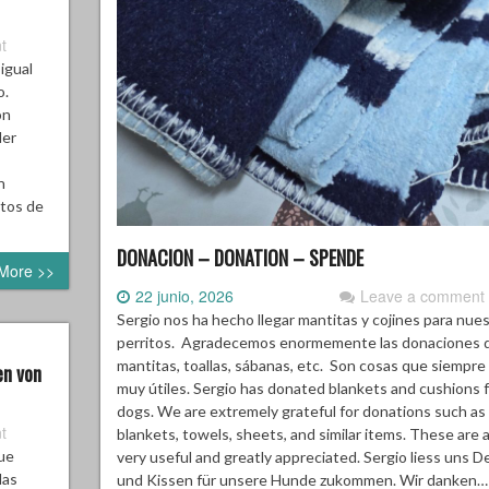
t
 igual
o.
on
der
n
itos de
DONACION – DONATION – SPENDE
More >>
22 junio, 2026
Leave a comment
Sergio nos ha hecho llegar mantitas y cojines para nue
perritos. Agradecemos enormemente las donaciones 
mantitas, toallas, sábanas, etc. Son cosas que siempre
en von
muy útiles. Sergio has donated blankets and cushions f
dogs. We are extremely grateful for donations such as
t
blankets, towels, sheets, and similar items. These are 
ue
very useful and greatly appreciated. Sergio liess uns 
las
und Kissen für unsere Hunde zukommen. Wir danken…