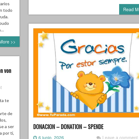
arios
Read M
on todo
yuda.
 pudo
a…
More >>
en von
t
ta te
arte de
dos,
DONACION – DONATION – SPENDE
se a ser
 por ti,
6 junio, 2026
Leave a comment