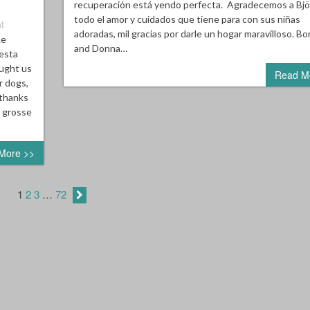
recuperación está yendo perfecta. Agradecemos a Bjö
todo el amor y cuidados que tiene para con sus niñas
t
adoradas, mil gracias por darle un hogar maravilloso. Bo
Le
and Donna…
esta
ought us
Read M
r dogs,
 thanks
e grosse
More >>
1
2
3
…
72