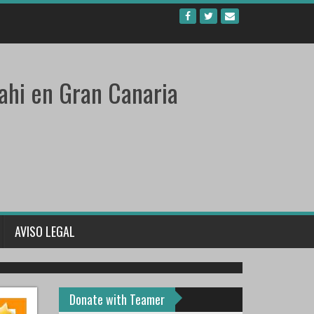
ahi en Gran Canaria
gkeiten von Chico/Coco
ue cabe su ausencia. Su mami lo mima muchísimo para que
AVISO LEGAL
, fuerza y muchos abrazos a ambos! Our dear Chico is doing
Donate with Teamer