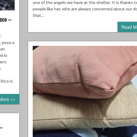
one of the angels we have at the shelter. It is thanks t
people like her, who are always concerned about our d
that…
oco –
Read M
t
, pese a
tan
i lo
pero
s
hico is
More >>
 –