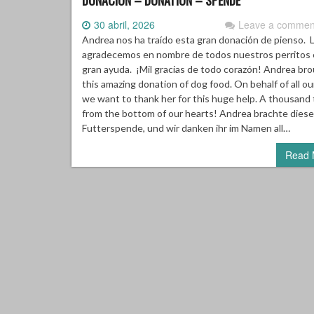
DONACION – DONATION – SPENDE
30 abril, 2026
Leave a commen
Andrea nos ha traído esta gran donación de pienso. 
agradecemos en nombre de todos nuestros perritos 
gran ayuda. ¡Mil gracias de todo corazón! Andrea br
this amazing donation of dog food. On behalf of all ou
we want to thank her for this huge help. A thousand
from the bottom of our hearts! Andrea brachte dies
Futterspende, und wir danken ihr im Namen all…
Read 