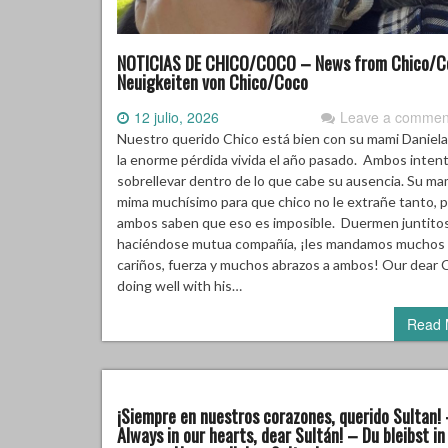
NOTICIAS DE CHICO/COCO – News from Chico/C
Neuigkeiten von Chico/Coco
12 julio, 2026
Leave a commen
Nuestro querido Chico está bien con su mami Daniela
la enorme pérdida vivida el año pasado. Ambos inten
sobrellevar dentro de lo que cabe su ausencia. Su mam
mima muchísimo para que chico no le extrañe tanto, 
ambos saben que eso es imposible. Duermen juntito
haciéndose mutua compañía, ¡les mandamos muchos
cariños, fuerza y muchos abrazos a ambos! Our dear C
doing well with his…
Read 
¡Siempre en nuestros corazones, querido Sultan!
Always in our hearts, dear Sultán! – Du bleibst in