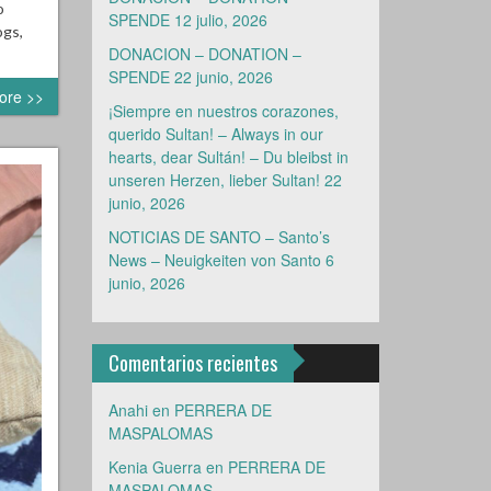
o
SPENDE
12 julio, 2026
ogs,
DONACION – DONATION –
SPENDE
22 junio, 2026
ore >>
¡Siempre en nuestros corazones,
querido Sultan! – Always in our
hearts, dear Sultán! – Du bleibst in
unseren Herzen, lieber Sultan!
22
junio, 2026
NOTICIAS DE SANTO – Santo’s
News – Neuigkeiten von Santo
6
junio, 2026
Comentarios recientes
Anahi
en
PERRERA DE
MASPALOMAS
Kenia Guerra
en
PERRERA DE
MASPALOMAS