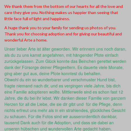
We thank them from the bottom of our hearts for all the love and
care they give you. Nothing makes us happier than seeing that
little face full of light and happiness.
A huge thank you to your family for sending us photos of you.
Thank you for choosing adoption and for giving our beautiful and
wonderful Arte a home.
Unser lieber Arte ist älter geworden. Wir erinnern uns noch daran,
als du zu uns kamst angefahren, mit hängender Pfote einfach
zurückgelassen. Zum Glück konnte das Beinchen gerettet werden
dank der Fürsorge deiner Pflegeeltern. Es dauerte viele Monate,
ging aber gut aus, deine Pfote konntest du behalten.
Obwohl du ein so wunderbarer und verschmuster Hund bist,
fragte niemand nach dir, und es vergingen viele Jahre, bis dich
eine Familie adoptieren wollte. Mittlerweile sind es schon fast 12
Jahre, die du bei ihr lebst. Wir danken dieser Familie von ganzem
Herzen für all die Liebe, die sie dir gibt und für die Pflege, denn
nichts erfreut uns mehr als in ein strahlendes, glückliches Gesicht
zu schauen. Für die Fotos sind wir ausserordentlich dankbar,
tausend Dank auch für die Adoption, und dass sie dabei an
unseren hübschen und wundervollen Arte gedacht haben.