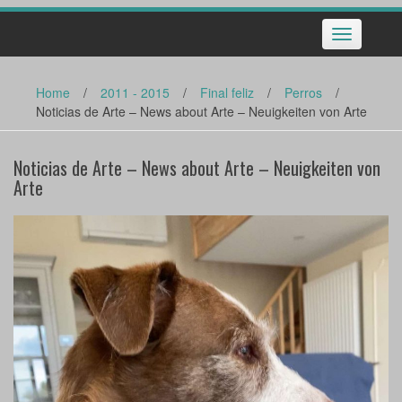
Toggle
navigation
Home
/
2011 - 2015
/
Final feliz
/
Perros
/
Noticias de Arte – News about Arte – Neuigkeiten von Arte
Noticias de Arte – News about Arte – Neuigkeiten von
Arte