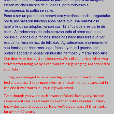
fueron muchos meses de cuidados, pero todo tuvo su
recompensa, tu patita se salvó.
Pese a ser un perrito tan maravilloso y cariñoso nadie preguntaba
por ti, así pasaron muchos años hasta que una maravillosa
familia te quiso adoptar, ya son casi 12 años que eres parte de
ellos. Agradecemos de todo corazón todo el amor que te dan,
por los cuidados que recibes, nada nos hace más feliz que ver
esa carita llena de luz, de felicidad. Agradecemos enormemente
a tu familia por hacernos llegar fotos tuyas, mil gracias por
preferir adoptar y pensar en nuestro hermoso y maravilloso Arte.
Our dear Arte has gotten older now. We still remember when you
arrived after being hit by a car, your little leg hanging, abandoned to
your fate.
Luckily, we managed to save your leg with lots of care from your
foster parents. It took many months of treatment and care, but in
the end it was worth it—your leg was saved.
Even though you were such a wonderful and loving dog, no one
asked about you. Years went by like that until a wonderful family
finally decided to adopt you. Now you’ve been part of their family
for almost 12 years.