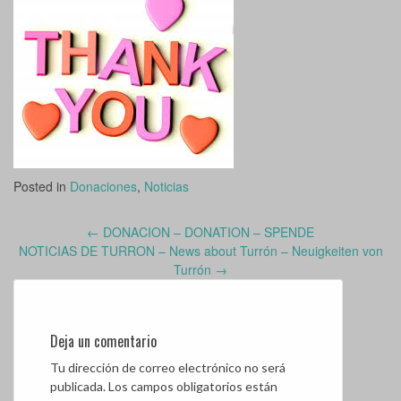
Posted in
Donaciones
,
Noticias
←
DONACION – DONATION – SPENDE
Post
NOTICIAS DE TURRON – News about Turrón – Neuigkeiten von
navigation
Turrón
→
Deja un comentario
Tu dirección de correo electrónico no será
publicada.
Los campos obligatorios están