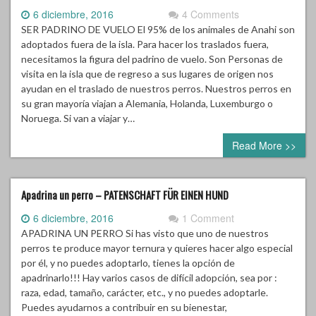
6 diciembre, 2016
4 Comments
SER PADRINO DE VUELO El 95% de los animales de Anahi son
adoptados fuera de la isla. Para hacer los traslados fuera,
necesitamos la figura del padrino de vuelo. Son Personas de
visita en la isla que de regreso a sus lugares de origen nos
ayudan en el traslado de nuestros perros. Nuestros perros en
su gran mayoría viajan a Alemania, Holanda, Luxemburgo o
Noruega. Si van a viajar y…
Read More >>
Apadrina un perro – PATENSCHAFT FÜR EINEN HUND
6 diciembre, 2016
1 Comment
APADRINA UN PERRO Si has visto que uno de nuestros
perros te produce mayor ternura y quieres hacer algo especial
por él, y no puedes adoptarlo, tienes la opción de
apadrinarlo!!! Hay varios casos de difícil adopción, sea por :
raza, edad, tamaño, carácter, etc., y no puedes adoptarle.
Puedes ayudarnos a contribuir en su bienestar,
Apadrinándolo!! Apadrinando a uno de nuestros perritos