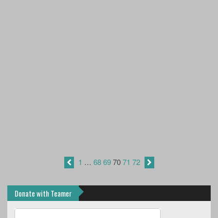
1
…
68
69
70
71
72
Donate with Teamer